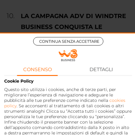
LA CAMPAGNA ADV DI WINDTRE
BUSINESS CONQUISTA LE
IMPRESE
CONTINUA SENZA ACCETTARE
05 Ottobre 2020
WINDTRE BUSINESS in una
campagna ADV per le Piccole e
Medie Imprese.
CONSENSO
DETTAGLI
Cookie Policy
Questo sito utilizza i cookies, anche di terze parti, per
migliorare l’esperienza di navigazione e adeguare le
pubblicità alle tue preferenze come indicato nella
cookies
policy
. Se acconsenti al trattamento di tali cookies o altri
strumenti analoghi Clicca su “Accetta tutti i cookies” oppure
personalizza le tue preferenze cliccando su “personalizza”.
Infine chiudendo il presente banner con la selezione
dell’apposito comando contraddistinto dalla X posto in alto
a destra permarranno le impostazioni di default e quindi la