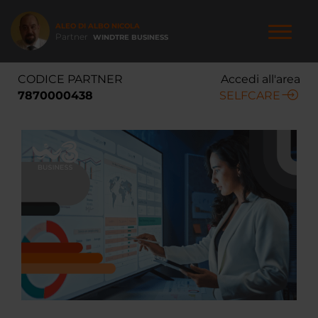
Salta
al
ALEO DI ALBO NICOLA
contenuto
Partner
WINDTRE BUSINESS
principale
NAVIGAZIONE
CODICE PARTNER
Accedi all'area
PRINCIPALE
7870000438
SELFCARE